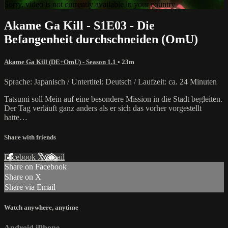
Sorry, video is not currently available in your country
Akame Ga Kill - S1E03 - Die
Befangenheit durchschneiden (OmU)
Akame Ga Kill (DE+OmU) - Season 1.1
• 23m
Sprache: Japanisch / Untertitel: Deutsch / Laufzeit: ca. 24 Minuten
Tatsumi soll Mein auf eine besondere Mission in die Stadt begleiten.
Der Tag verläuft ganz anders als er sich das vorher vorgestellt
hatte…
Share with friends
Facebook
X
Email
Share on Facebook
Share on X
Share via Email
Watch anywhere, anytime
Android
iPhone