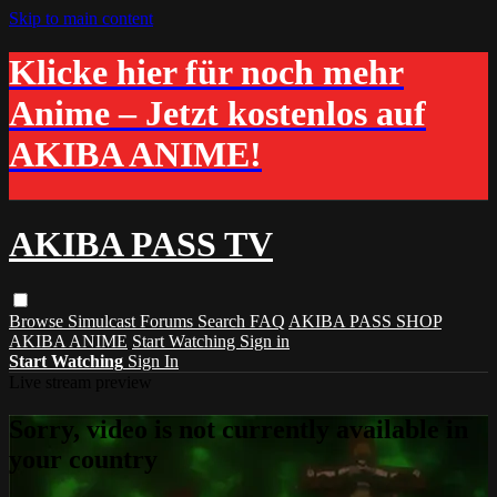
Skip to main content
Klicke hier für noch mehr
Anime – Jetzt kostenlos auf
AKIBA ANIME!
AKIBA PASS TV
Browse
Simulcast
Forums
Search
FAQ
AKIBA PASS SHOP
AKIBA ANIME
Start Watching
Sign in
Start Watching
Sign In
Live stream preview
Sorry, video is not currently available in
your country