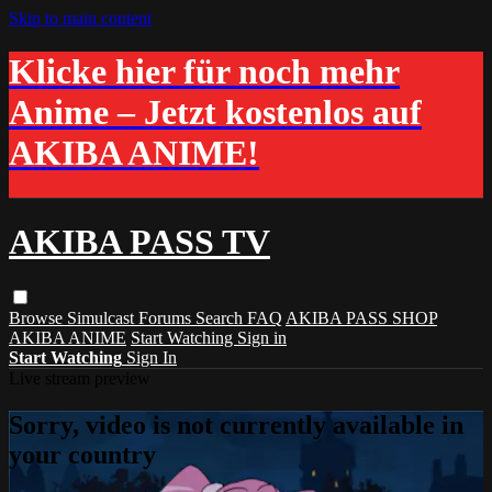
Skip to main content
Klicke hier für noch mehr
Anime – Jetzt kostenlos auf
AKIBA ANIME!
AKIBA PASS TV
Browse
Simulcast
Forums
Search
FAQ
AKIBA PASS SHOP
AKIBA ANIME
Start Watching
Sign in
Start Watching
Sign In
Live stream preview
Sorry, video is not currently available in
your country