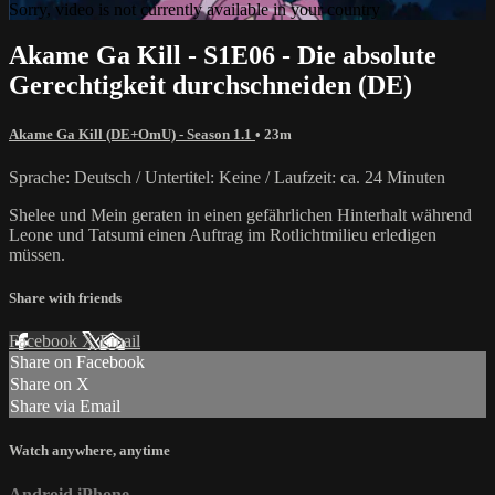
Sorry, video is not currently available in your country
Akame Ga Kill - S1E06 - Die absolute
Gerechtigkeit durchschneiden (DE)
Akame Ga Kill (DE+OmU) - Season 1.1
• 23m
Sprache: Deutsch / Untertitel: Keine / Laufzeit: ca. 24 Minuten
Shelee und Mein geraten in einen gefährlichen Hinterhalt während
Leone und Tatsumi einen Auftrag im Rotlichtmilieu erledigen
müssen.
Share with friends
Facebook
X
Email
Share on Facebook
Share on X
Share via Email
Watch anywhere, anytime
Android
iPhone