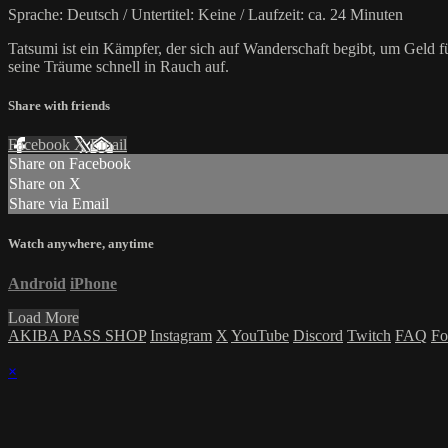
Sprache: Deutsch / Untertitel: Keine / Laufzeit: ca. 24 Minuten
Tatsumi ist ein Kämpfer, der sich auf Wanderschaft begibt, um Geld 
seine Träume schnell in Rauch auf.
Share with friends
Facebook
X
Email
Share on Facebook
Share on X
Share via Email
Watch anywhere, anytime
Android
iPhone
Load More
AKIBA PASS SHOP
Instagram
X
YouTube
Discord
Twitch
FAQ
Fo
×