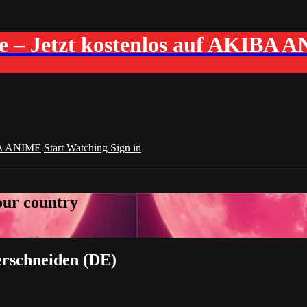
me – Jetzt kostenlos auf AKIBA 
A ANIME
Start Watching
Sign in
your country
erschneiden (DE)