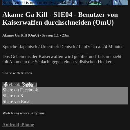
Sorry, video is not currently available in your country
Akame Ga Kill - S1E04 - Benutzer von
Kaiserwaffen durchschneiden (OmU)
Akame Ga Kill (OmU) - Season 1.1
• 23m
Sprache: Japanisch / Untertitel: Deutsch / Laufzeit: ca. 24 Minuten
Das Geheimnis der Kaiserwaffen wird gelüftet und Tatsumi zieht
mit Akame in die Schlacht gegen einen sadistischen Henker...
Share with friends
Facebook
X
Email
Share on Facebook
Share on X
Share via Email
Watch anywhere, anytime
Android
iPhone