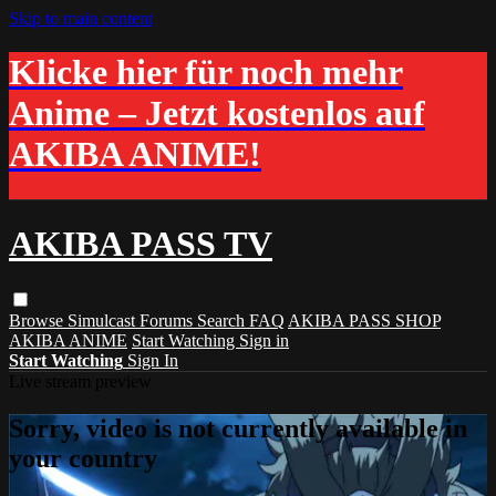
Skip to main content
Klicke hier für noch mehr
Anime – Jetzt kostenlos auf
AKIBA ANIME!
AKIBA PASS TV
Browse
Simulcast
Forums
Search
FAQ
AKIBA PASS SHOP
AKIBA ANIME
Start Watching
Sign in
Start Watching
Sign In
Live stream preview
Sorry, video is not currently available in
your country