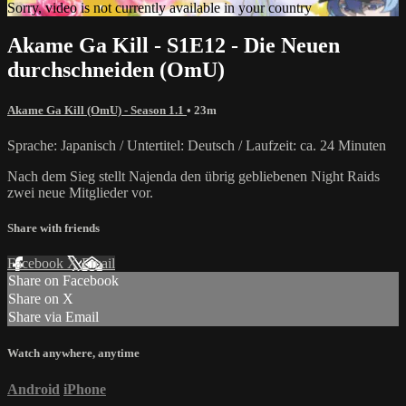
Sorry, video is not currently available in your country
Akame Ga Kill - S1E12 - Die Neuen
durchschneiden (OmU)
Akame Ga Kill (OmU) - Season 1.1
• 23m
Sprache: Japanisch / Untertitel: Deutsch / Laufzeit: ca. 24 Minuten
Nach dem Sieg stellt Najenda den übrig gebliebenen Night Raids
zwei neue Mitglieder vor.
Share with friends
Facebook
X
Email
Share on Facebook
Share on X
Share via Email
Watch anywhere, anytime
Android
iPhone