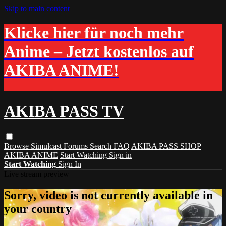
Skip to main content
Klicke hier für noch mehr
Anime – Jetzt kostenlos auf
AKIBA ANIME!
AKIBA PASS TV
Browse
Simulcast
Forums
Search
FAQ
AKIBA PASS SHOP
AKIBA ANIME
Start Watching
Sign in
Start Watching
Sign In
Live stream preview
Sorry, video is not currently available in
your country