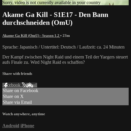
Sorry, video is not currently available in your country
Akame Ga Kill - S1E17 - Den Bann
durchschneiden (OmU)
Akame Ga Kill (OmU) - Season 1.2
• 23m
Sprache: Japanisch / Untertitel: Deutsch / Laufzeit: ca. 24 Minuten
Der Kampf zwischen Night Raid und einem Teil der Yaegers steuert
aufs Finale zu. Wird Night Raid es schaffen?
Share with friends
Facebook
X
Email
Share on Facebook
Share on X
Share via Email
Watch anywhere, anytime
Android
iPhone