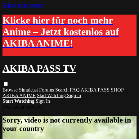
Skip to main content
Klicke hier für noch mehr
Anime – Jetzt kostenlos auf
AKIBA ANIME!
AKIBA PASS TV
Browse
Simulcast
Forums
Search
FAQ
AKIBA PASS SHOP
AKIBA ANIME
Start Watching
Sign in
Start Watching
Sign In
Live stream preview
Sorry, video is not currently available in
your country