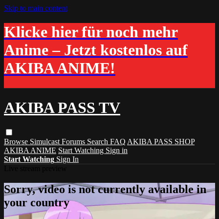
Skip to main content
Klicke hier für noch mehr
Anime – Jetzt kostenlos auf
AKIBA ANIME!
AKIBA PASS TV
Browse
Simulcast
Forums
Search
FAQ
AKIBA PASS SHOP
AKIBA ANIME
Start Watching
Sign in
Start Watching
Sign In
Live stream preview
Sorry, video is not currently available in
your country