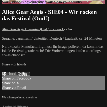
Sorry, video is not currently available in your country
Alice Gear Aegis - S1E04 - Wir rocken
das Festival (OmU)
Alice Gear Aegis Expansion (OmU) - Season 1
• 23m
Sprache: Japanisch / Untertitel: Deutsch / Laufzeit: ca. 24 Minuten
Narukozaka Manufacturing muss ihr Image polieren, da kommt das
lokale Festival gerade recht! Die Vorbereitungen laufen allerdings
etwas chaotisch …
Share with friends
Facebook
X
Email
Share on Facebook
Share on X
Share via Email
Watch anywhere, anytime
Android
iPhone