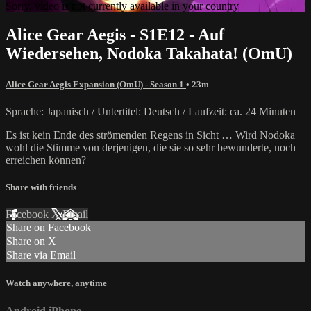
Sorry, video is not currently available in your country
Alice Gear Aegis - S1E12 - Auf
Wiedersehen, Nodoka Takahata! (OmU)
Alice Gear Aegis Expansion (OmU) - Season 1
• 23m
Sprache: Japanisch / Untertitel: Deutsch / Laufzeit: ca. 24 Minuten
Es ist kein Ende des strömenden Regens in Sicht … Wird Nodoka
wohl die Stimme von derjenigen, die sie so sehr bewunderte, noch
erreichen können?
Share with friends
Facebook
X
Email
Share on Facebook
Share on X
Share via Email
Watch anywhere, anytime
Android
iPhone