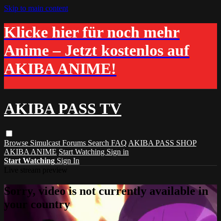
Skip to main content
Klicke hier für noch mehr
Anime – Jetzt kostenlos auf
AKIBA ANIME!
AKIBA PASS TV
Browse
Simulcast
Forums
Search
FAQ
AKIBA PASS SHOP
AKIBA ANIME
Start Watching
Sign in
Start Watching
Sign In
Live stream preview
Sorry, video is not currently available in
your country