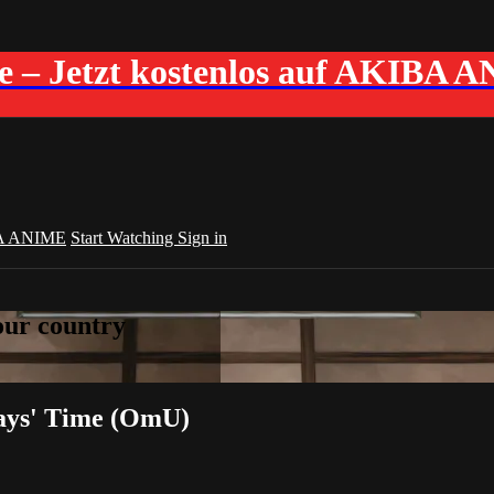
me – Jetzt kostenlos auf AKIBA 
A ANIME
Start Watching
Sign in
your country
Days' Time (OmU)