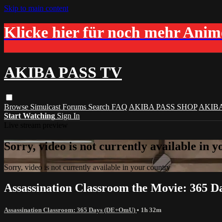
Skip to main content
Klicke hier für noch mehr Ani
AKIBA PASS TV
Browse
Simulcast
Forums
Search
FAQ
AKIBA PASS SHOP
AKIB
Start Watching
Sign In
Live stream preview
Sorry, video is not currently available in 
Sorry, video is not currently available in your country
Assassination Classroom the Movie: 365 
Assassination Classroom: 365 Days (DE+OmU)
• 1h 32m