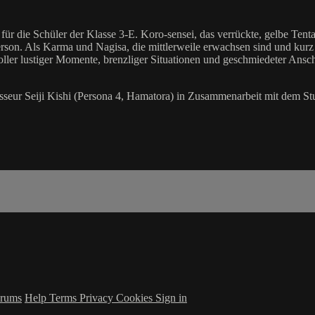
für die Schüler der Klasse 3-E. Koro-sensei, das verrückte, gelbe Tent
erson. Als Karma und Nagisa, die mittlerweile erwachsen sind und kurz 
voller lustiger Momente, brenzliger Situationen und geschmiedeter Ansc
gisseur Seiji Kishi (Persona 4, Hamatora) in Zusammenarbeit mit dem S
rums
Help
Terms
Privacy
Cookies
Sign in