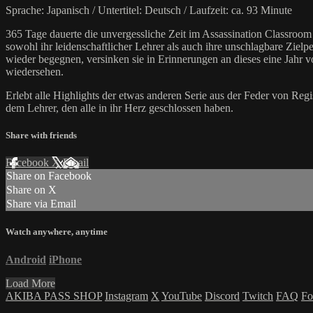
Sprache: Japanisch / Untertitel: Deutsch / Laufzeit: ca. 93 Minute
365 Tage dauerte die unvergessliche Zeit im Assassination Classroom 
sowohl ihr leidenschaftlicher Lehrer als auch ihre unschlagbare Zielp
wieder begegnen, versinken sie in Erinnerungen an dieses eine Jahr 
wiedersehen.
Erlebt alle Highlights der etwas anderen Serie aus der Feder von Re
dem Lehrer, den alle in ihr Herz geschlossen haben.
Share with friends
Facebook
X
Email
Share on Facebook
Share on X
Share via Email
Watch anywhere, anytime
Android
iPhone
Load More
AKIBA PASS SHOP
Instagram
X
YouTube
Discord
Twitch
FAQ
Fo