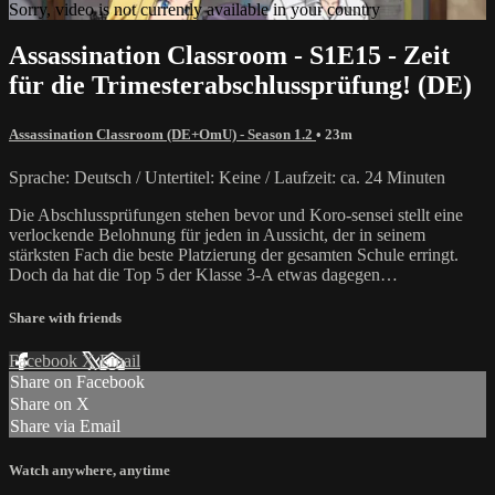
Sorry, video is not currently available in your country
Assassination Classroom - S1E15 - Zeit
für die Trimesterabschlussprüfung! (DE)
Assassination Classroom (DE+OmU) - Season 1.2
• 23m
Sprache: Deutsch / Untertitel: Keine / Laufzeit: ca. 24 Minuten
Die Abschlussprüfungen stehen bevor und Koro-sensei stellt eine
verlockende Belohnung für jeden in Aussicht, der in seinem
stärksten Fach die beste Platzierung der gesamten Schule erringt.
Doch da hat die Top 5 der Klasse 3-A etwas dagegen…
Share with friends
Facebook
X
Email
Share on Facebook
Share on X
Share via Email
Watch anywhere, anytime