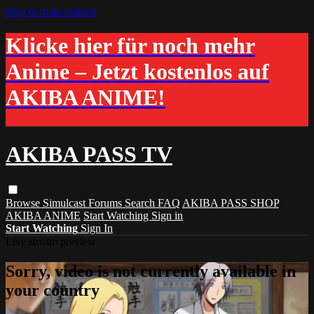
Skip to main content
Klicke hier für noch mehr
Anime – Jetzt kostenlos auf
AKIBA ANIME!
AKIBA PASS TV
Browse
Simulcast
Forums
Search
FAQ
AKIBA PASS SHOP
AKIBA ANIME
Start Watching
Sign in
Start Watching
Sign In
Live stream preview
Sorry, video is not currently available in
your country