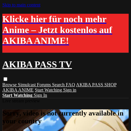
Skip to main content
Klicke hier für noch mehr
Anime – Jetzt kostenlos auf
AKIBA ANIME!
AKIBA PASS TV
Browse
Simulcast
Forums
Search
FAQ
AKIBA PASS SHOP
AKIBA ANIME
Start Watching
Sign in
Start Watching
Sign In
Live stream preview
Sorry, video is not currently available in
your country