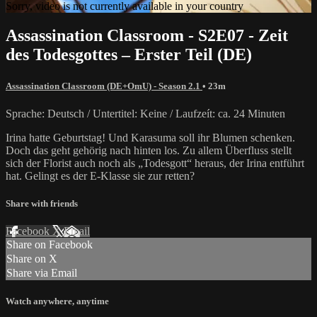
Sorry, video is not currently available in your country
Assassination Classroom - S2E07 - Zeit
des Todesgottes – Erster Teil (DE)
Assassination Classroom (DE+OmU) - Season 2.1
• 23m
Sprache: Deutsch / Untertitel: Keine / Laufzeít: ca. 24 Minuten
Irina hatte Geburtstag! Und Karasuma soll ihr Blumen schenken.
Doch das geht gehörig nach hinten los. Zu allem Überfluss stellt
sich der Florist auch noch als „Todesgott“ heraus, der Irina entführt
hat. Gelingt es der E-Klasse sie zur retten?
Share with friends
Facebook
X
Email
Share on Facebook
Share on X
Share via Email
Watch anywhere, anytime