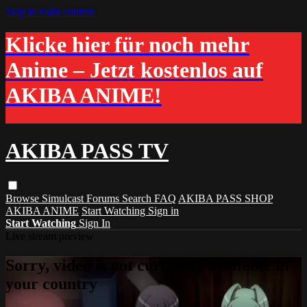
Skip to main content
Klicke hier für noch mehr
Anime – Jetzt kostenlos auf
AKIBA ANIME!
AKIBA PASS TV
Browse
Simulcast
Forums
Search
FAQ
AKIBA PASS SHOP
AKIBA ANIME
Start Watching
Sign in
Start Watching
Sign In
Live stream preview
Sorry, video is not currently available in
your country