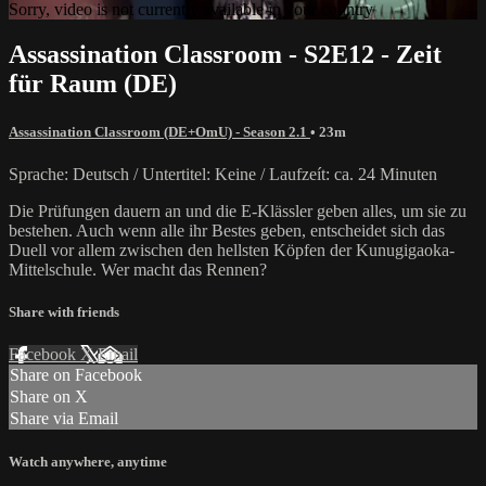
Sorry, video is not currently available in your country
Assassination Classroom - S2E12 - Zeit
für Raum (DE)
Assassination Classroom (DE+OmU) - Season 2.1
• 23m
Sprache: Deutsch / Untertitel: Keine / Laufzeít: ca. 24 Minuten
Die Prüfungen dauern an und die E-Klässler geben alles, um sie zu
bestehen. Auch wenn alle ihr Bestes geben, entscheidet sich das
Duell vor allem zwischen den hellsten Köpfen der Kunugigaoka-
Mittelschule. Wer macht das Rennen?
Share with friends
Facebook
X
Email
Share on Facebook
Share on X
Share via Email
Watch anywhere, anytime