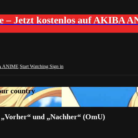
me – Jetzt kostenlos auf AKIBA 
A ANIME
Start Watching
Sign in
your country
ür „Vorher“ und „Nachher“ (OmU)