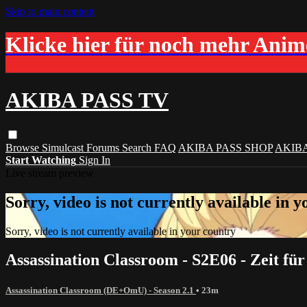
Skip to main content
Klicke hier für noch mehr Ani
AKIBA PASS TV
Browse
Simulcast
Forums
Search
FAQ
AKIBA PASS SHOP
AKIB
Start Watching
Sign In
Live stream preview
Sorry, video is not currently available in 
Sorry, video is not currently available in your country
Assassination Classroom - S2E06 - Zeit f
Assassination Classroom (DE+OmU) - Season 2.1
• 23m