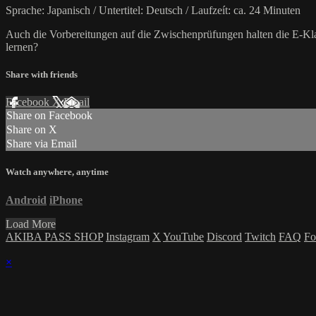
Sprache: Japanisch / Untertitel: Deutsch / Laufzeít: ca. 24 Minuten
Auch die Vorbereitungen auf die Zwischenprüfungen halten die E-Klass
lernen?
Share with friends
Facebook
X
Email
Share on Facebook
Share on X
Share via Email
Watch anywhere, anytime
Android
iPhone
Load More
AKIBA PASS SHOP
Instagram
X
YouTube
Discord
Twitch
FAQ
Fo
×