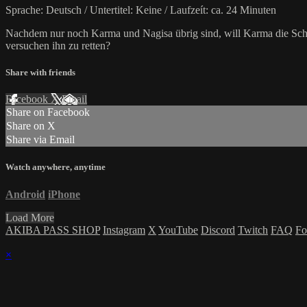
Sprache: Deutsch / Untertitel: Keine / Laufzeít: ca. 24 Minuten
Nachdem nur noch Karma und Nagisa übrig sind, will Karma die Schla
versuchen ihn zu retten?
Share with friends
Facebook
X
Email
Share on Facebook
Share on X
Share via Email
Watch anywhere, anytime
Android
iPhone
Load More
AKIBA PASS SHOP
Instagram
X
YouTube
Discord
Twitch
FAQ
Fo
×