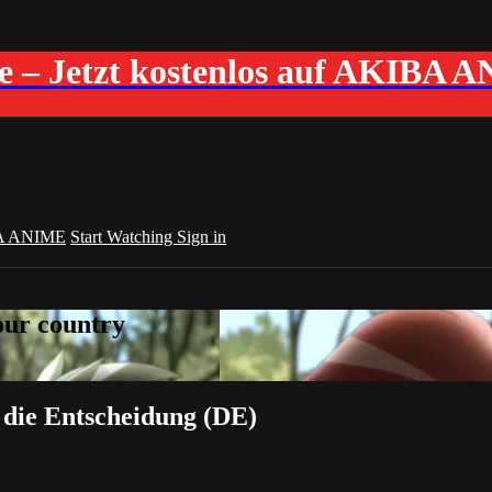
me – Jetzt kostenlos auf AKIBA 
A ANIME
Start Watching
Sign in
your country
r die Entscheidung (DE)