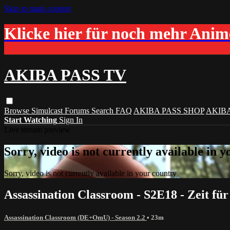
Skip to main content
Klicke hier für noch mehr Ani
AKIBA PASS TV
Browse
Simulcast
Forums
Search
FAQ
AKIBA PASS SHOP
AKIB
Start Watching
Sign In
Live stream preview
Sorry, video is not currently available in 
Sorry, video is not currently available in your country
Assassination Classroom - S2E18 - Zeit fü
Assassination Classroom (DE+OmU) - Season 2.2
• 23m