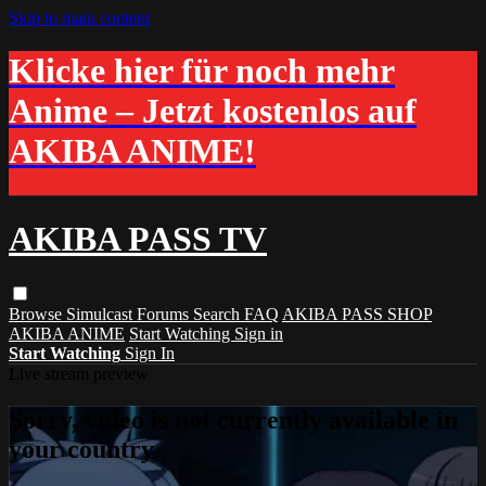
Skip to main content
Klicke hier für noch mehr
Anime – Jetzt kostenlos auf
AKIBA ANIME!
AKIBA PASS TV
Browse
Simulcast
Forums
Search
FAQ
AKIBA PASS SHOP
AKIBA ANIME
Start Watching
Sign in
Start Watching
Sign In
Live stream preview
Sorry, video is not currently available in
your country