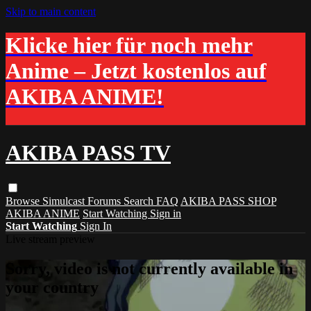
Skip to main content
Klicke hier für noch mehr
Anime – Jetzt kostenlos auf
AKIBA ANIME!
AKIBA PASS TV
Browse
Simulcast
Forums
Search
FAQ
AKIBA PASS SHOP
AKIBA ANIME
Start Watching
Sign in
Start Watching
Sign In
Live stream preview
Sorry, video is not currently available in
your country