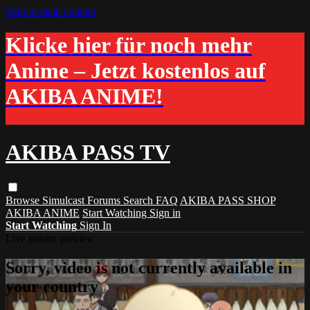
Skip to main content
Klicke hier für noch mehr
Anime – Jetzt kostenlos auf
AKIBA ANIME!
AKIBA PASS TV
Browse
Simulcast
Forums
Search
FAQ
AKIBA PASS SHOP
AKIBA ANIME
Start Watching
Sign in
Start Watching
Sign In
Live stream preview
Sorry, video is not currently available in
your country