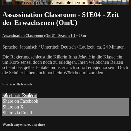
Sorry, video is not currently available in your country
Assassination Classroom - S1E04 - Zeit
der Erwachsenen (OmU)
Assassination Classroom (OmU) - Season 1.1
• 23m
Sprache: Japanisch / Untertitel: Deutsch / Laufzeit: ca. 24 Minuten
Die Regierung schleust die Killerin Irina Jelavić in die Klasse ein,
um Koro-sensei doch noch zu erledigen. Ihren weiblichen Reizen
scheint das gelbe Tentakelmonster auch sofort erlegen zu sein. Doch
die Schüler haben auch noch ein Wörtchen mitzureden…
Share with friends
Facebook
X
Email
Share on Facebook
Share on X
Share via Email
Watch anywhere, anytime