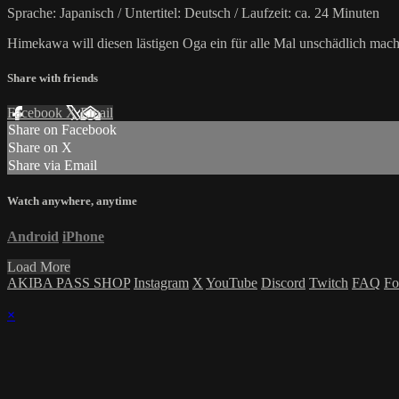
Sprache: Japanisch / Untertitel: Deutsch / Laufzeit: ca. 24 Minuten
Himekawa will diesen lästigen Oga ein für alle Mal unschädlich machen
Share with friends
Facebook
X
Email
Share on Facebook
Share on X
Share via Email
Watch anywhere, anytime
Android
iPhone
Load More
AKIBA PASS SHOP
Instagram
X
YouTube
Discord
Twitch
FAQ
Fo
×