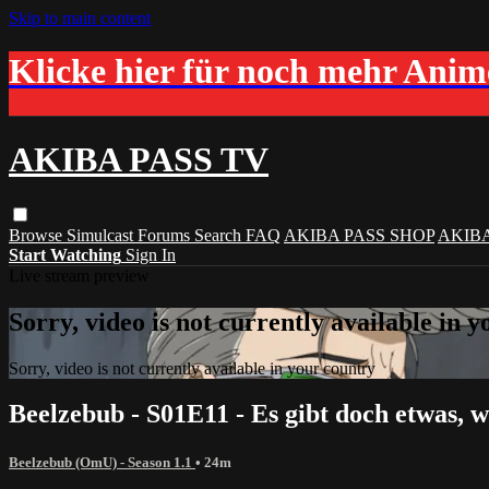
Skip to main content
Klicke hier für noch mehr Ani
AKIBA PASS TV
Browse
Simulcast
Forums
Search
FAQ
AKIBA PASS SHOP
AKIB
Start Watching
Sign In
Live stream preview
Sorry, video is not currently available in 
Sorry, video is not currently available in your country
Beelzebub - S01E11 - Es gibt doch etwas, 
Beelzebub (OmU) - Season 1.1
• 24m