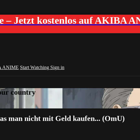
me – Jetzt kostenlos auf AKIBA 
A ANIME
Start Watching
Sign in
your country
was man nicht mit Geld kaufen... (OmU)