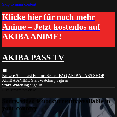
Skip to main content
Klicke hier für noch mehr
Anime – Jetzt kostenlos auf
AKIBA ANIME!
AKIBA PASS TV
Browse
Simulcast
Forums
Search
FAQ
AKIBA PASS SHOP
AKIBA ANIME
Start Watching
Sign in
Start Watching
Sign In
Live stream preview
Sorry, video is not currently available in
your country