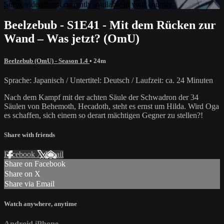
Sorry, video is not currently available in your country
Beelzebub - S1E41 - Mit dem Rücken zur
Wand – Was jetzt? (OmU)
Beelzebub (OmU) - Season 1.4
• 24m
Sprache: Japanisch / Untertitel: Deutsch / Laufzeit: ca. 24 Minuten
Nach dem Kampf mit der achten Säule der Schwadron der 34
Säulen von Behemoth, Hecadoth, steht es ernst um Hilda. Wird Oga
es schaffen, sich einem so derart mächtigen Gegner zu stellen?!
Share with friends
Facebook
X
Email
Share on Facebook
Share on X
Share via Email
Watch anywhere, anytime
Android
iPhone