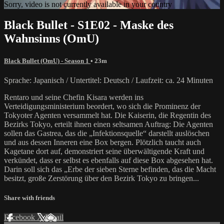
Sorry, video is not currently available in your country
Black Bullet - S1E02 - Maske des
Wahnsinns (OmU)
Black Bullet (OmU) - Season 1
• 23m
Sprache: Japanisch / Untertitel: Deutsch / Laufzeit: ca. 24 Minuten
Rentaro und seine Chefin Kisara werden ins
Verteidigungsministerium beordert, wo sich die Prominenz der
Tokyoter Agenten versammelt hat. Die Kaiserin, die Regentin des
Bezirks Tokyo, erteilt ihnen einen seltsamen Auftrag: Die Agenten
sollen das Gastrea, das die „Infektionsquelle“ darstellt auslöschen
und aus dessen Inneren eine Box bergen. Plötzlich taucht auch
Kagetane dort auf, demonstriert seine überwältigende Kraft und
verkündet, dass er selbst es ebenfalls auf diese Box abgesehen hat.
Darin soll sich das „Erbe der sieben Sterne befinden, das die Macht
besitzt, große Zerstörung über den Bezirk Tokyo zu bringen...
Share with friends
Facebook
X
Email