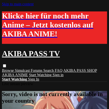
Skip to main content
Klicke hier für noch mehr
Anime – Jetzt kostenlos auf
AKIBA ANIME!
AKIBA PASS TV
Browse
Simulcast
Forums
Search
FAQ
AKIBA PASS SHOP
AKIBA ANIME
Start Watching
Sign in
Start Watching
Sign In
Live stream preview
Sorry, video is not currently available in
your country