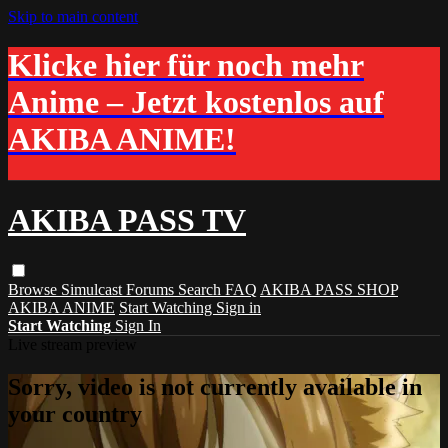
Skip to main content
Klicke hier für noch mehr
Anime – Jetzt kostenlos auf
AKIBA ANIME!
AKIBA PASS TV
Browse
Simulcast
Forums
Search
FAQ
AKIBA PASS SHOP
AKIBA ANIME
Start Watching
Sign in
Start Watching
Sign In
Live stream preview
Sorry, video is not currently available in
your country