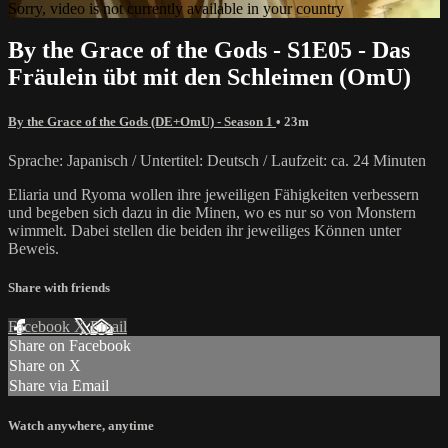
Sorry, video is not currently available in your country
By the Grace of the Gods - S1E05 - Das
Fräulein übt mit den Schleimen (OmU)
By the Grace of the Gods (DE+OmU) - Season 1
• 23m
Sprache: Japanisch / Untertitel: Deutsch / Laufzeit: ca. 24 Minuten
Eliaria und Ryoma wollen ihre jeweiligen Fähigkeiten verbessern
und begeben sich dazu in die Minen, wo es nur so von Monstern
wimmelt. Dabei stellen die beiden ihr jeweiliges Können unter
Beweis.
Share with friends
Facebook
X
Email
Share on Facebook
Share on X
Share via Email
Watch anywhere, anytime