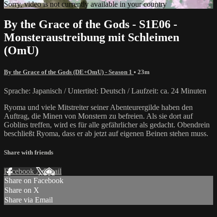
Sorry, video is not currently available in your country
By the Grace of the Gods - S1E06 -
Monsteraustreibung mit Schleimen
(OmU)
By the Grace of the Gods (DE+OmU) - Season 1
• 23m
Sprache: Japanisch / Untertitel: Deutsch / Laufzeit: ca. 24 Minuten
Ryoma und viele Mitstreiter seiner Abenteurergilde haben den
Auftrag, die Minen von Monstern zu befreien. Als sie dort auf
Goblins treffen, wird es für alle gefährlicher als gedacht. Obendrein
beschließt Ryoma, dass er ab jetzt auf eigenen Beinen stehen muss.
Share with friends
Facebook
X
Email
Share on Facebook
Share on X
Share via Email