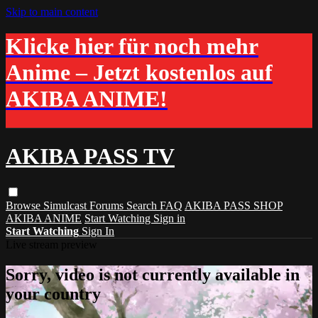
Skip to main content
Klicke hier für noch mehr
Anime – Jetzt kostenlos auf
AKIBA ANIME!
AKIBA PASS TV
Browse
Simulcast
Forums
Search
FAQ
AKIBA PASS SHOP
AKIBA ANIME
Start Watching
Sign in
Start Watching
Sign In
Live stream preview
Sorry, video is not currently available in
your country