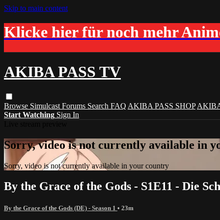
Skip to main content
Klicke hier für noch mehr Ani
AKIBA PASS TV
Browse
Simulcast
Forums
Search
FAQ
AKIBA PASS SHOP
AKIB
Start Watching
Sign In
Live stream preview
Sorry, video is not currently available in 
Sorry, video is not currently available in your country
By the Grace of the Gods - S1E11 - Die Sc
By the Grace of the Gods (DE) - Season 1
• 23m