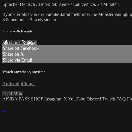
Sprache: Deutsch / Untertitel: Keine / Laufzeit: ca. 24 Minuten
Ryoma erfährt von der Familie Jamil mehr über die Monsterbändigun
Können unter Beweis stellen.
Share with friends
Facebook
X
Email
Share on Facebook
Share on X
Share via Email
Watch anywhere, anytime
Android
iPhone
Load More
AKIBA PASS SHOP
Instagram
X
YouTube
Discord
Twitch
FAQ
Fo
×