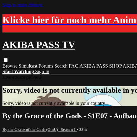
Skip to main content
Klicke hier für noch mehr Ani
AKIBA PASS TV
Browse
Simulcast
Forums
Search
FAQ
AKIBA PASS SHOP
AKIB
Start Watching
Sign In
Live stream preview
Sorry, video is not currently available in 
Sorry, video is not currently available in your country
By the Grace of the Gods - S1E07 - Aufba
By the Grace of the Gods (OmU) - Season 1
• 23m