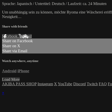
Sprache: Japanisch / Untertitel: Deutsch / Laufzeit: ca. 24 Minuten
Um unabhängig sein zu können, möchte Ryoma eine Wäscherei eröffne
Neuigkeit…
Share with friends
Facebook
X
Email
Share on Facebook
Share on X
Share via Email
Watch anywhere, anytime
Android
iPhone
Load More
AKIBA PASS SHOP
Instagram
X
YouTube
Discord
Twitch
FAQ
Fo
×