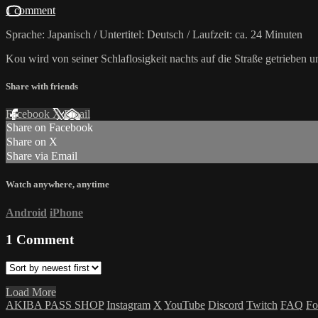
1 comment
Sprache: Japanisch / Untertitel: Deutsch / Laufzeit: ca. 24 Minuten
Kou wird von seiner Schlaflosigkeit nachts auf die Straße getrieben 
Share with friends
Facebook
X
Email
Share on Facebook
Share on X
Share via Email
Watch anywhere, anytime
Android
iPhone
1
Comment
Load More
AKIBA PASS SHOP
Instagram
X
YouTube
Discord
Twitch
FAQ
Fo