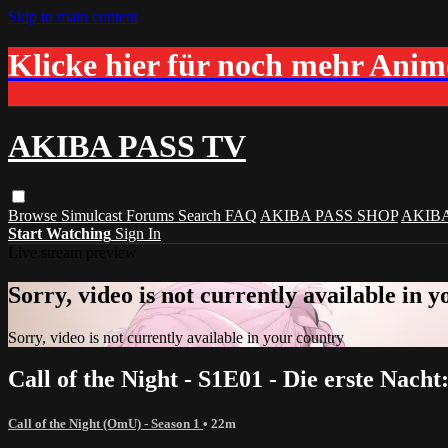
Skip to main content
Klicke hier für noch mehr Ani
AKIBA PASS TV
Browse
Simulcast
Forums
Search
FAQ
AKIBA PASS SHOP
AKIB
Start Watching
Sign In
Live stream preview
Sorry, video is not currently available in 
Sorry, video is not currently available in your country
Call of the Night - S1E01 - Die erste Nach
Call of the Night (OmU) - Season 1
• 22m