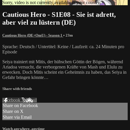
Sorry, video is not currently available in your country
Cautious Hero - S1E08 - Sie ist adrett,
aber viel zu lüstern (DE)
Cautious Hero (DE+OmU) - Season 1
• 23m
Sprache: Deutsch / Untertitel: Keine / Laufzeit: ca. 24 Minuten pro
Episode
Seiya trainiert mit Mitis, der hübschen Göttin der Bögen, während
Ariadoa versucht, die verborgenen Kräfte von Mash und Elulu zu
erwecken. Doch Mitis scheint ein Geheimnis zu haben, das Seiya in
Gefahr bringen könnte…
Share with friends
Facebook
X
Email
Share on Facebook
Share on X
Share via Email
Watch anywhere, anytime