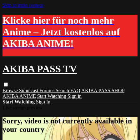
Skip to main content
Klicke hier für noch mehr
Anime – Jetzt kostenlos auf
AKIBA ANIME!
AKIBA PASS TV
Browse
Simulcast
Forums
Search
FAQ
AKIBA PASS SHOP
AKIBA ANIME
Start Watching
Sign in
Start Watching
Sign In
Live stream preview
Sorry, video is not currently available in
your country