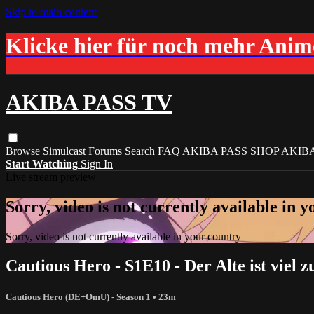
Skip to main content
Klicke hier für noch mehr Ani
AKIBA PASS TV
Browse
Simulcast
Forums
Search
FAQ
AKIBA PASS SHOP
AKIB
Start Watching
Sign In
Live stream preview
Sorry, video is not currently available in 
Sorry, video is not currently available in your country
Cautious Hero - S1E10 - Der Alte ist viel 
Cautious Hero (DE+OmU) - Season 1
• 23m