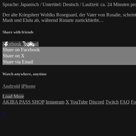
Sprache: Japanisch / Untertitel: Deutsch / Laufzeit: ca. 24 Minuten p
Der alte Kriegsherr Wohlks Roseguard, der Vater von Rosalie, schein
Mash und Elulu ab, während Ristarte zurückbleibt…
Share with friends
Facebook
X
Email
Share on Facebook
Share on X
Share via Email
Watch anywhere, anytime
Android
iPhone
Load More
AKIBA PASS SHOP
Instagram
X
YouTube
Discord
Twitch
FAQ
Fo
×