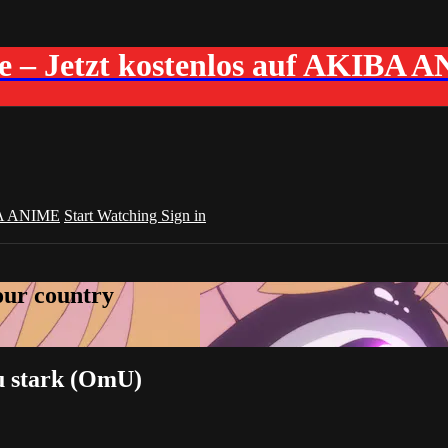
me – Jetzt kostenlos auf AKIBA 
A ANIME
Start Watching
Sign in
your country
zu stark (OmU)