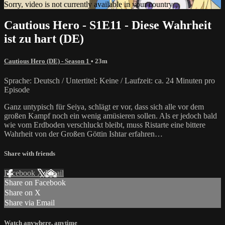
Sorry, video is not currently available in your country
Cautious Hero - S1E11 - Diese Wahrheit
ist zu hart (DE)
Cautious Hero (DE) - Season 1
• 23m
Sprache: Deutsch / Untertitel: Keine / Laufzeit: ca. 24 Minuten pro
Episode
Ganz untypisch für Seiya, schlägt er vor, dass sich alle vor dem
großen Kampf noch ein wenig amüsieren sollen. Als er jedoch bald
wie vom Erdboden verschluckt bleibt, muss Ristarte eine bittere
Wahrheit von der Großen Göttin Ishtar erfahren…
Share with friends
Facebook
X
Email
Share on Facebook
Share on X
Share via Email
Watch anywhere, anytime