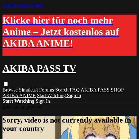
Skip to main content
Klicke hier für noch mehr
Anime – Jetzt kostenlos auf
AKIBA ANIME!
AKIBA PASS TV
Browse
Simulcast
Forums
Search
FAQ
AKIBA PASS SHOP
AKIBA ANIME
Start Watching
Sign in
Start Watching
Sign In
Live stream preview
Sorry, video is not currently available in
your country