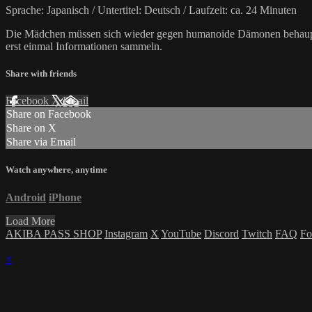
Sprache: Japanisch / Untertitel: Deutsch / Laufzeit: ca. 24 Minuten
Die Mädchen müssen sich wieder gegen humanoide Dämonen behaupten,
erst einmal Informationen sammeln.
Share with friends
Facebook
X
Email
Share on Facebook
Share on X
Share via Email
Watch anywhere, anytime
Android
iPhone
Load More
AKIBA PASS SHOP
Instagram
X
YouTube
Discord
Twitch
FAQ
Fo
×