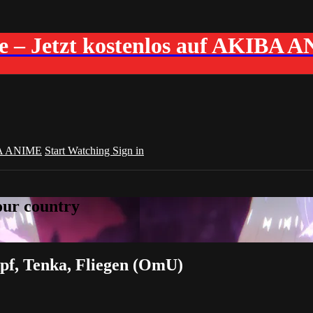
me – Jetzt kostenlos auf AKIBA 
A ANIME
Start Watching
Sign in
your country
f, Tenka, Fliegen (OmU)