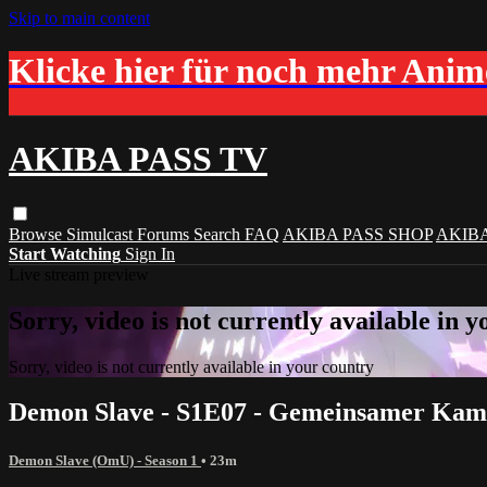
Skip to main content
Klicke hier für noch mehr Ani
AKIBA PASS TV
Browse
Simulcast
Forums
Search
FAQ
AKIBA PASS SHOP
AKIB
Start Watching
Sign In
Live stream preview
Sorry, video is not currently available in 
Sorry, video is not currently available in your country
Demon Slave - S1E07 - Gemeinsamer Kamp
Demon Slave (OmU) - Season 1
• 23m