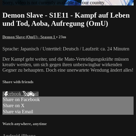
Sorry, video is not currently available in your country
Demon Slave - S1E11 - Kampf auf Leben
und Tod, Aoba, Aufregung (OmU)
Demon Slave (OmU) - Season 1
• 23m
Sprache: Japanisch / Untertitel: Deutsch / Laufzeit: ca. 24 Minuten
Der Kampf geht weiter, und die Mato-Verteidigungskräfte müssen
kreativ werden, um sich gegen ihren unbezwingbar wirkenden
Gegner zu behaupten. Doch eine unerwartete Wendung ändert alles!
Share with friends
Facebook
X
Email
Share on Facebook
Share on X
Share via Email
Watch anywhere, anytime
Android
iPhone