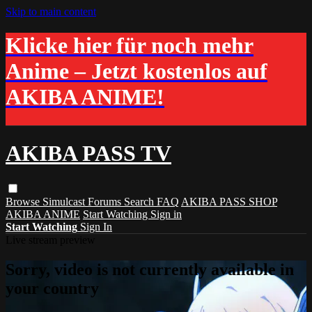
Skip to main content
Klicke hier für noch mehr
Anime – Jetzt kostenlos auf
AKIBA ANIME!
AKIBA PASS TV
Browse
Simulcast
Forums
Search
FAQ
AKIBA PASS SHOP
AKIBA ANIME
Start Watching
Sign in
Start Watching
Sign In
Live stream preview
Sorry, video is not currently available in
your country