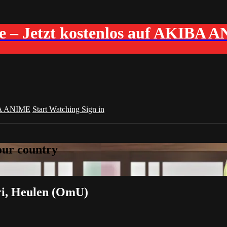
me – Jetzt kostenlos auf AKIBA 
A ANIME
Start Watching
Sign in
your country
ri, Heulen (OmU)