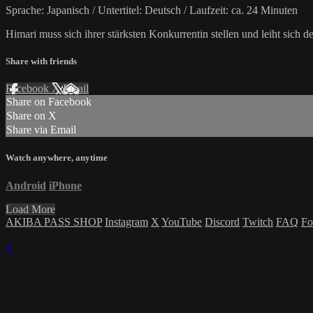
Sprache: Japanisch / Untertitel: Deutsch / Laufzeit: ca. 24 Minuten
Himari muss sich ihrer stärksten Konkurrentin stellen und leiht sich 
Share with friends
Facebook
X
Email
Share on Facebook
Share on X
Share via Email
Watch anywhere, anytime
Android
iPhone
Load More
AKIBA PASS SHOP
Instagram
X
YouTube
Discord
Twitch
FAQ
Fo
×