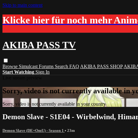
Skip to main content
Klicke hier für noch mehr Ani
AKIBA PASS TV
Browse
Simulcast
Forums
Search
FAQ
AKIBA PASS SHOP
AKIB
Start Watching
Sign In
Live stream preview
Sorry, video is not currently available in 
Sorry, video is not currently available in your country
Demon Slave - S1E04 - Wirbelwind, Hima
Demon Slave (DE+OmU) - Season 1
• 23m