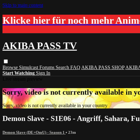
Skip to main content
Klicke hier für noch mehr Ani
AKIBA PASS TV
Browse
Simulcast
Forums
Search
FAQ
AKIBA PASS SHOP
AKIB
Start Watching
Sign In
Live stream preview
Sorry, video is not currently available in 
Sorry, video is not currently available in your country
Demon Slave - S1E06 - Angriff, Sahara, 
Demon Slave (DE+OmU) - Season 1
• 23m