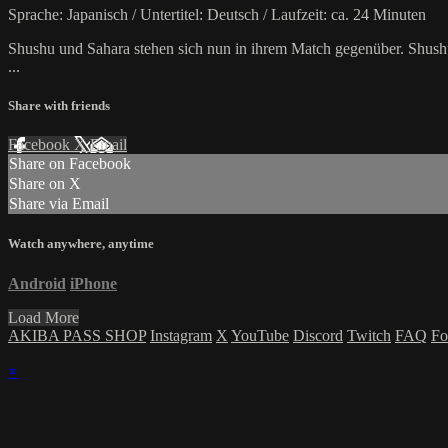
Sprache: Japanisch / Untertitel: Deutsch / Laufzeit: ca. 24 Minuten
Shushu und Sahara stehen sich nun in ihrem Match gegenüber. Shushu 
...
Share with friends
Facebook
X
Email
Share on Facebook
Share on X
Share via Email
Watch anywhere, anytime
Android
iPhone
Load More
AKIBA PASS SHOP
Instagram
X
YouTube
Discord
Twitch
FAQ
Fo
×