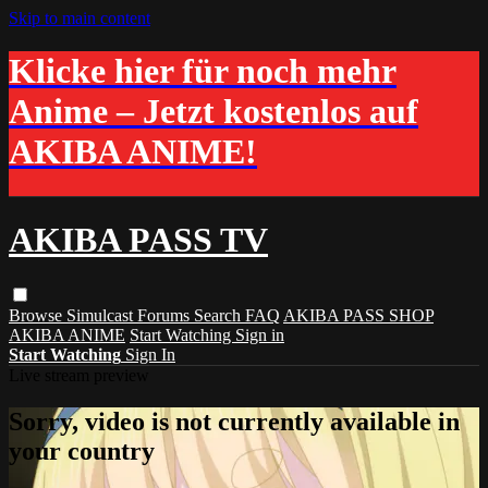
Skip to main content
Klicke hier für noch mehr
Anime – Jetzt kostenlos auf
AKIBA ANIME!
AKIBA PASS TV
Browse
Simulcast
Forums
Search
FAQ
AKIBA PASS SHOP
AKIBA ANIME
Start Watching
Sign in
Start Watching
Sign In
Live stream preview
Sorry, video is not currently available in
your country