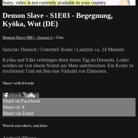
Sorry, video is not currently available in your country
Demon Slave - S1E03 - Begegnung,
Kyōka, Wut (DE)
Demon Slave (DE) - Season 1
• 23m
Sprache: Deutsch / Untertitel: Keine / Laufzeit: ca. 24 Minuten
Kyōka und Yūki verbringen ihren freien Tag im Diesseits. Leider
werden sie von einem Notruf aus Mato unterbrochen: Ein Krater ist
erschienen! Und mit ihm eine Vielzahl von Dämonen.
Share with friends
Facebook
X
Email
Share on Facebook
Share on X
Share via Email
Watch anywhere, anytime
Android
iPhone