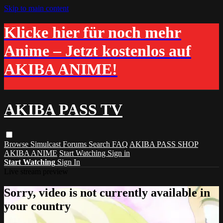
Skip to main content
Klicke hier für noch mehr
Anime – Jetzt kostenlos auf
AKIBA ANIME!
AKIBA PASS TV
Browse
Simulcast
Forums
Search
FAQ
AKIBA PASS SHOP
AKIBA ANIME
Start Watching
Sign in
Start Watching
Sign In
Live stream preview
Sorry, video is not currently available in
your country