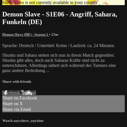
Sorry, video is not currently available in your country
Demon Slave - S1E06 - Angriff, Sahara,
Funkeln (DE)
Demon Slave (DE) - Season 1
• 23m
Sprache: Deutsch / Untertitel: Keine / Laufzeit: ca. 24 Minuten
Shushu und Sahara stehen sich nun in ihrem Match gegenüber.
Shushu gibt alles, doch auch Saharas Kräfte sind nicht zu
unterschätzen. Allerdings nähert sich während des Turniers eine
ganz andere Bedrohung ...
Share with friends
Facebook
X
Email
Share on Facebook
Share on X
Share via Email
Watch anywhere, anytime