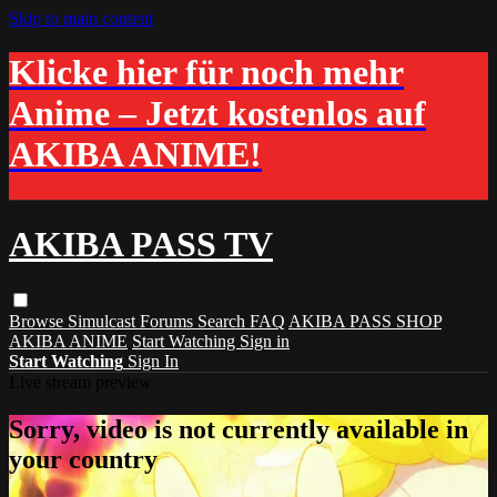
Skip to main content
Klicke hier für noch mehr
Anime – Jetzt kostenlos auf
AKIBA ANIME!
AKIBA PASS TV
Browse
Simulcast
Forums
Search
FAQ
AKIBA PASS SHOP
AKIBA ANIME
Start Watching
Sign in
Start Watching
Sign In
Live stream preview
Sorry, video is not currently available in
your country