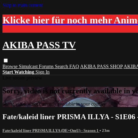
Skip to main content
Klicke hier für noch mehr Ani
AKIBA PASS TV
Browse
Simulcast
Forums
Search
FAQ
AKIBA PASS SHOP
AKIB
Start Watching
Sign In
Live stream preview
Sorry, video is not currently available in 
Sorry, video is not currently available in your country
Fate/kaleid liner PRISMA ILLYA - S1E06 
Fate/kaleid liner PRISMA ILLYA (DE+OmU) - Season 1
• 23m