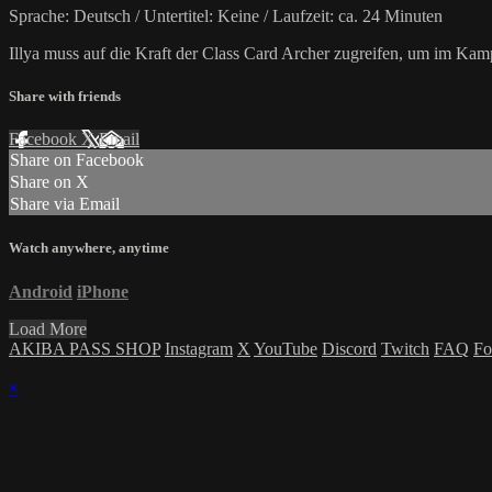
Sprache: Deutsch / Untertitel: Keine / Laufzeit: ca. 24 Minuten
Illya muss auf die Kraft der Class Card Archer zugreifen, um im Ka
Share with friends
Facebook
X
Email
Share on Facebook
Share on X
Share via Email
Watch anywhere, anytime
Android
iPhone
Load More
AKIBA PASS SHOP
Instagram
X
YouTube
Discord
Twitch
FAQ
Fo
×