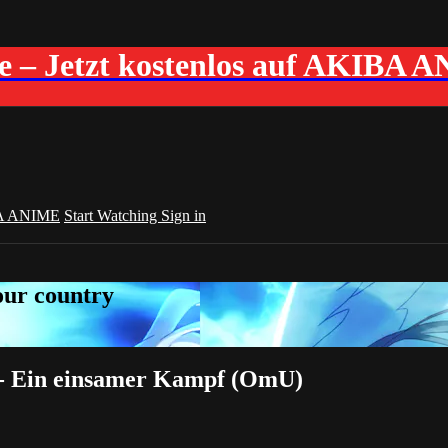
me – Jetzt kostenlos auf AKIBA 
A ANIME
Start Watching
Sign in
your country
 - Ein einsamer Kampf (OmU)