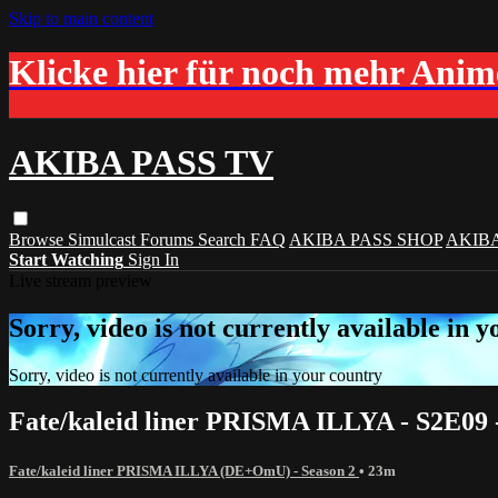
Skip to main content
Klicke hier für noch mehr Ani
AKIBA PASS TV
Browse
Simulcast
Forums
Search
FAQ
AKIBA PASS SHOP
AKIB
Start Watching
Sign In
Live stream preview
Sorry, video is not currently available in 
Sorry, video is not currently available in your country
Fate/kaleid liner PRISMA ILLYA - S2E09
Fate/kaleid liner PRISMA ILLYA (DE+OmU) - Season 2
• 23m