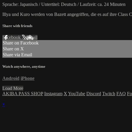
Sprache: Japanisch / Untertitel: Deutsch / Laufzeit: ca. 24 Minuten
Illya und Kuro werden von Bazett angegriffen, die es auf ihre Class 
Share with friends
Facebook
X
Email
Share on Facebook
Share on X
Share via Email
Watch anywhere, anytime
Android
iPhone
Load More
AKIBA PASS SHOP
Instagram
X
YouTube
Discord
Twitch
FAQ
Fo
×