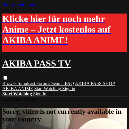
Skip to main content
Klicke hier für noch mehr
Anime – Jetzt kostenlos auf
AKIBA ANIME!
AKIBA PASS TV
Browse
Simulcast
Forums
Search
FAQ
AKIBA PASS SHOP
AKIBA ANIME
Start Watching
Sign in
Start Watching
Sign In
Live stream preview
Sorry, video is not currently available in
your country