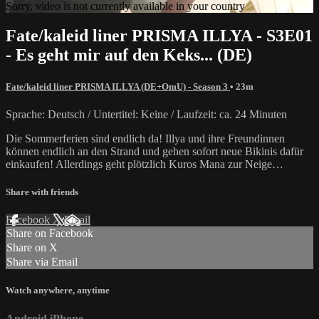
Sorry, video is not currently available in your country
Fate/kaleid liner PRISMA ILLYA - S3E01
- Es geht mir auf den Keks... (DE)
Fate/kaleid liner PRISMA ILLYA (DE+OmU) - Season 3
• 23m
Sprache: Deutsch / Untertitel: Keine / Laufzeit: ca. 24 Minuten
Die Sommerferien sind endlich da! Illya und ihre Freundinnen
können endlich an den Strand und gehen sofort neue Bikinis dafür
einkaufen! Allerdings geht plötzlich Kuros Mana zur Neige…
Share with friends
Facebook
X
Email
Share on Facebook
Share on X
Share via Email
Watch anywhere, anytime
Android
iPhone