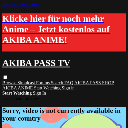
Skip to main content
Klicke hier für noch mehr
Anime – Jetzt kostenlos auf
AKIBA ANIME!
AKIBA PASS TV
Browse
Simulcast
Forums
Search
FAQ
AKIBA PASS SHOP
AKIBA ANIME
Start Watching
Sign in
Start Watching
Sign In
Live stream preview
Sorry, video is not currently available in
your country