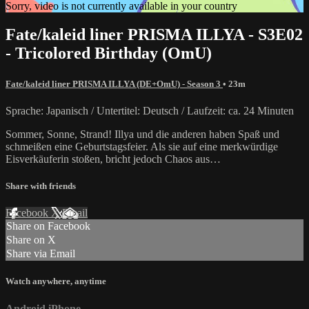
Sorry, video is not currently available in your country
Fate/kaleid liner PRISMA ILLYA - S3E02
- Tricolored Birthday (OmU)
Fate/kaleid liner PRISMA ILLYA (DE+OmU) - Season 3
• 23m
Sprache: Japanisch / Untertitel: Deutsch / Laufzeit: ca. 24 Minuten
Sommer, Sonne, Strand! Illya und die anderen haben Spaß und
schmeißen eine Geburtstagsfeier. Als sie auf eine merkwürdige
Eisverkäuferin stoßen, bricht jedoch Chaos aus…
Share with friends
Facebook
X
Email
Share on Facebook
Share on X
Share via Email
Watch anywhere, anytime
Android
iPhone