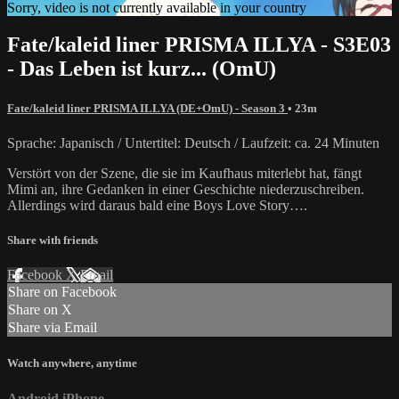
Sorry, video is not currently available in your country
Fate/kaleid liner PRISMA ILLYA - S3E03
- Das Leben ist kurz... (OmU)
Fate/kaleid liner PRISMA ILLYA (DE+OmU) - Season 3
• 23m
Sprache: Japanisch / Untertitel: Deutsch / Laufzeit: ca. 24 Minuten
Verstört von der Szene, die sie im Kaufhaus miterlebt hat, fängt
Mimi an, ihre Gedanken in einer Geschichte niederzuschreiben.
Allerdings wird daraus bald eine Boys Love Story….
Share with friends
Facebook
X
Email
Share on Facebook
Share on X
Share via Email
Watch anywhere, anytime
Android
iPhone