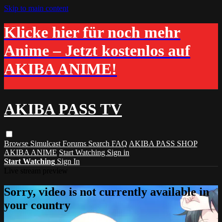
Skip to main content
Klicke hier für noch mehr
Anime – Jetzt kostenlos auf
AKIBA ANIME!
AKIBA PASS TV
Browse
Simulcast
Forums
Search
FAQ
AKIBA PASS SHOP
AKIBA ANIME
Start Watching
Sign in
Start Watching
Sign In
Live stream preview
Sorry, video is not currently available in
your country