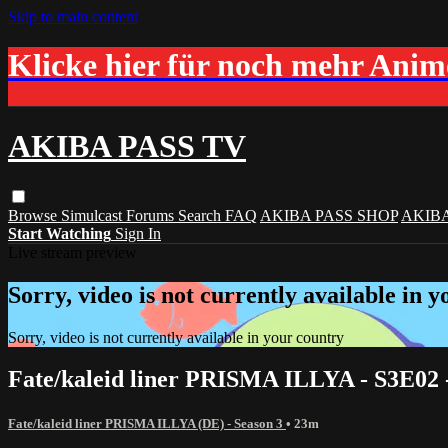
Skip to main content
Klicke hier für noch mehr Ani
AKIBA PASS TV
Browse
Simulcast
Forums
Search
FAQ
AKIBA PASS SHOP
AKIB
Start Watching
Sign In
Live stream preview
Sorry, video is not currently available in 
Sorry, video is not currently available in your country
Fate/kaleid liner PRISMA ILLYA - S3E02 -
Fate/kaleid liner PRISMA ILLYA (DE) - Season 3
• 23m