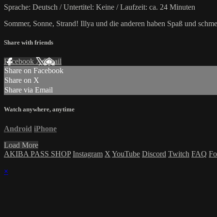
Sprache: Deutsch / Untertitel: Keine / Laufzeit: ca. 24 Minuten
Sommer, Sonne, Strand! Illya und die anderen haben Spaß und schmei
Share with friends
Facebook
X
Email
Share on Facebook
Share on X
Share via Email
Watch anywhere, anytime
Android
iPhone
Load More
AKIBA PASS SHOP
Instagram
X
YouTube
Discord
Twitch
FAQ
Fo
×