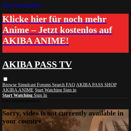
Skip to main content
Klicke hier für noch mehr
Anime – Jetzt kostenlos auf
AKIBA ANIME!
AKIBA PASS TV
Browse
Simulcast
Forums
Search
FAQ
AKIBA PASS SHOP
AKIBA ANIME
Start Watching
Sign in
Start Watching
Sign In
Live stream preview
Sorry, video is not currently available in
your country