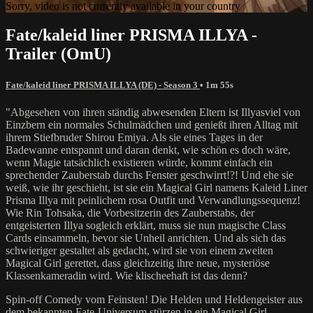
Sorry, video is not currently available in your country
Fate/kaleid liner PRISMA ILLYA -
Trailer (OmU)
Fate/kaleid liner PRISMA ILLYA (DE) - Season 3
• 1m 55s
"Abgesehen von ihren ständig abwesenden Eltern ist Illyasviel von
Einzbern ein normales Schulmädchen und genießt ihren Alltag mit
ihrem Stiefbruder Shirou Emiya. Als sie eines Tages in der
Badewanne entspannt und daran denkt, wie schön es doch wäre,
wenn Magie tatsächlich existieren würde, kommt einfach ein
sprechender Zauberstab durchs Fenster geschwirrt!?! Und ehe sie
weiß, wie ihr geschieht, ist sie ein Magical Girl namens Kaleid Liner
Prisma Illya mit peinlichem rosa Outfit und Verwandlungssequenz!
Wie Rin Tohsaka, die Vorbesitzerin des Zauberstabs, der
entgeisterten Illya sogleich erklärt, muss sie nun magische Class
Cards einsammeln, bevor sie Unheil anrichten. Und als sich das
schwieriger gestaltet als gedacht, wird sie von einem zweiten
Magical Girl gerettet, dass gleichzeitig ihre neue, mysteriöse
Klassenkameradin wird. Wie klischeehaft ist das denn?
Spin-off Comedy vom Feinsten! Die Helden und Heldengeister aus
dem bekannten Fate-Universum stürzen in ein Magical Girl