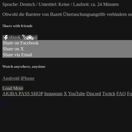
Sprache: Deutsch / Untertitel: Keine / Laufzeit: ca. 24 Minuten
Obwohl die Barriere von Bazett Überraschungsangriffe verhindern sollt
Share with friends
Facebook
X
Email
Share on Facebook
Share on X
Share via Email
Watch anywhere, anytime
Android
iPhone
Load More
AKIBA PASS SHOP
Instagram
X
YouTube
Discord
Twitch
FAQ
Fo
×