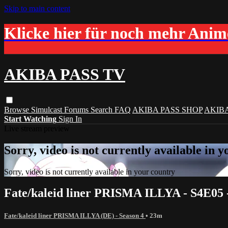
Skip to main content
Klicke hier für noch mehr Ani
AKIBA PASS TV
Browse
Simulcast
Forums
Search
FAQ
AKIBA PASS SHOP
AKIB
Start Watching
Sign In
Live stream preview
Sorry, video is not currently available in 
Sorry, video is not currently available in your country
Fate/kaleid liner PRISMA ILLYA - S4E05 -
Fate/kaleid liner PRISMA ILLYA (DE) - Season 4
• 23m