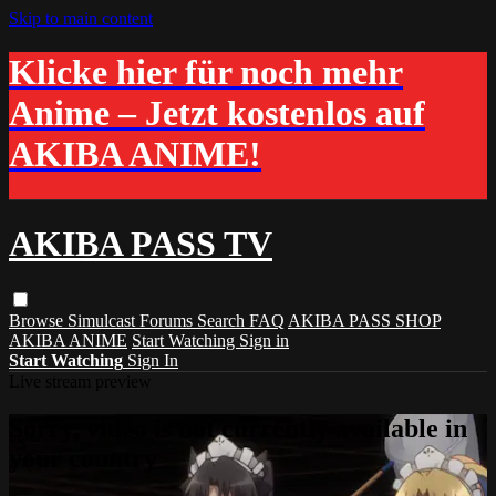
Skip to main content
Klicke hier für noch mehr
Anime – Jetzt kostenlos auf
AKIBA ANIME!
AKIBA PASS TV
Browse
Simulcast
Forums
Search
FAQ
AKIBA PASS SHOP
AKIBA ANIME
Start Watching
Sign in
Start Watching
Sign In
Live stream preview
Sorry, video is not currently available in
your country