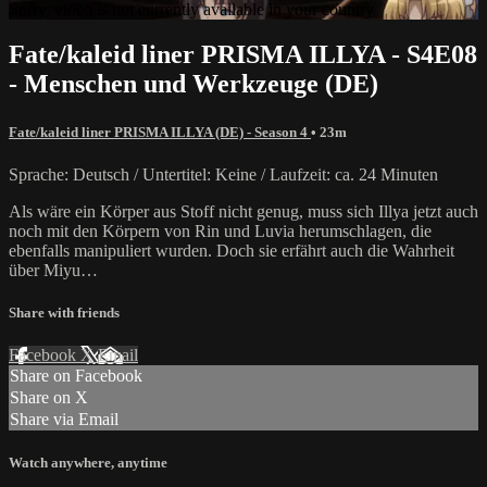
Sorry, video is not currently available in your country
Fate/kaleid liner PRISMA ILLYA - S4E08
- Menschen und Werkzeuge (DE)
Fate/kaleid liner PRISMA ILLYA (DE) - Season 4
• 23m
Sprache: Deutsch / Untertitel: Keine / Laufzeit: ca. 24 Minuten
Als wäre ein Körper aus Stoff nicht genug, muss sich Illya jetzt auch
noch mit den Körpern von Rin und Luvia herumschlagen, die
ebenfalls manipuliert wurden. Doch sie erfährt auch die Wahrheit
über Miyu…
Share with friends
Facebook
X
Email
Share on Facebook
Share on X
Share via Email
Watch anywhere, anytime