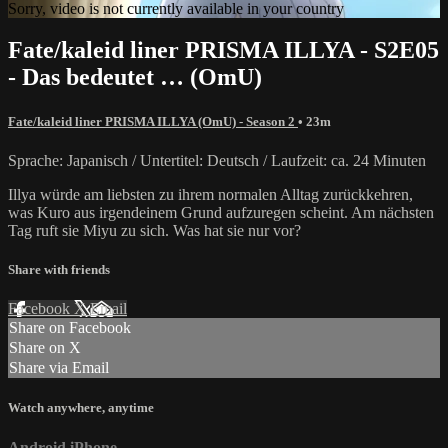
Sorry, video is not currently available in your country
Fate/kaleid liner PRISMA ILLYA - S2E05
- Das bedeutet … (OmU)
Fate/kaleid liner PRISMA ILLYA (OmU) - Season 2
• 23m
Sprache: Japanisch / Untertitel: Deutsch / Laufzeit: ca. 24 Minuten
Illya würde am liebsten zu ihrem normalen Alltag zurückkehren,
was Kuro aus irgendeinem Grund aufzuregen scheint. Am nächsten
Tag ruft sie Miyu zu sich. Was hat sie nur vor?
Share with friends
Facebook
X
Email
Share on Facebook
Share on X
Share via Email
Watch anywhere, anytime
Android
iPhone