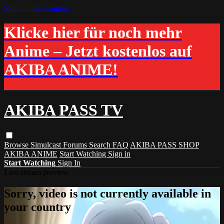
Skip to main content
Klicke hier für noch mehr
Anime – Jetzt kostenlos auf
AKIBA ANIME!
AKIBA PASS TV
Browse
Simulcast
Forums
Search
FAQ
AKIBA PASS SHOP
AKIBA ANIME
Start Watching
Sign in
Start Watching
Sign In
Live stream preview
Sorry, video is not currently available in
your country