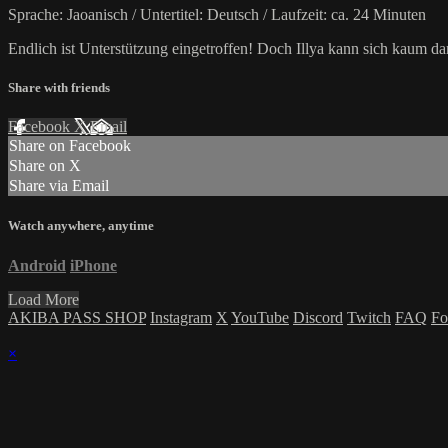
Sprache: Jaoanisch / Untertitel: Deutsch / Laufzeit: ca. 24 Minuten
Endlich ist Unterstützung eingetroffen! Doch Illya kann sich kaum dar
Share with friends
Facebook
X
Email
Share on Facebook
Share on X
Share via Email
Watch anywhere, anytime
Android
iPhone
Load More
AKIBA PASS SHOP
Instagram
X
YouTube
Discord
Twitch
FAQ
Fo
×