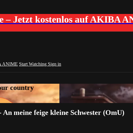
me – Jetzt kostenlos auf AKIBA 
A ANIME
Start Watching
Sign in
your country
- An meine feige kleine Schwester (OmU)