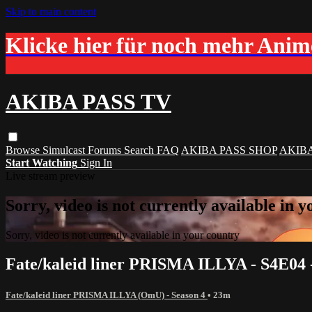
Skip to main content
Klicke hier für noch mehr Ani
AKIBA PASS TV
Browse
Simulcast
Forums
Search
FAQ
AKIBA PASS SHOP
AKIB
Start Watching
Sign In
Live stream preview
Sorry, video is not currently available in 
Sorry, video is not currently available in your country
Fate/kaleid liner PRISMA ILLYA - S4E04 
Fate/kaleid liner PRISMA ILLYA (OmU) - Season 4
• 23m