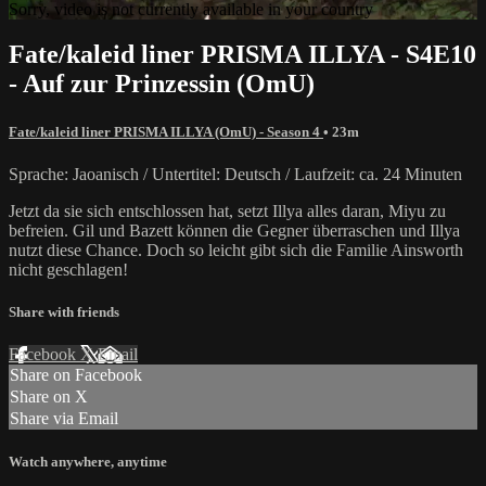
Sorry, video is not currently available in your country
Fate/kaleid liner PRISMA ILLYA - S4E10
- Auf zur Prinzessin (OmU)
Fate/kaleid liner PRISMA ILLYA (OmU) - Season 4
• 23m
Sprache: Jaoanisch / Untertitel: Deutsch / Laufzeit: ca. 24 Minuten
Jetzt da sie sich entschlossen hat, setzt Illya alles daran, Miyu zu
befreien. Gil und Bazett können die Gegner überraschen und Illya
nutzt diese Chance. Doch so leicht gibt sich die Familie Ainsworth
nicht geschlagen!
Share with friends
Facebook
X
Email
Share on Facebook
Share on X
Share via Email
Watch anywhere, anytime