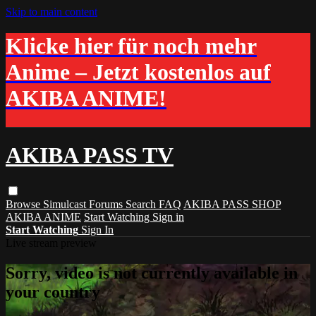
Skip to main content
Klicke hier für noch mehr
Anime – Jetzt kostenlos auf
AKIBA ANIME!
AKIBA PASS TV
Browse
Simulcast
Forums
Search
FAQ
AKIBA PASS SHOP
AKIBA ANIME
Start Watching
Sign in
Start Watching
Sign In
Live stream preview
Sorry, video is not currently available in
your country