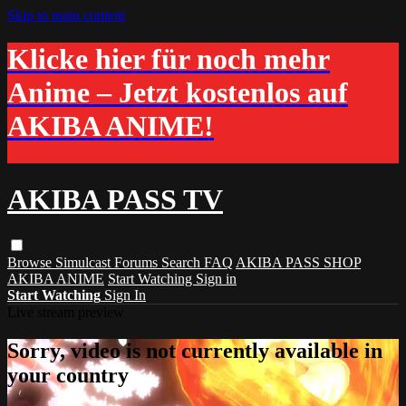
Skip to main content
Klicke hier für noch mehr
Anime – Jetzt kostenlos auf
AKIBA ANIME!
AKIBA PASS TV
Browse
Simulcast
Forums
Search
FAQ
AKIBA PASS SHOP
AKIBA ANIME
Start Watching
Sign in
Start Watching
Sign In
Live stream preview
Sorry, video is not currently available in
your country