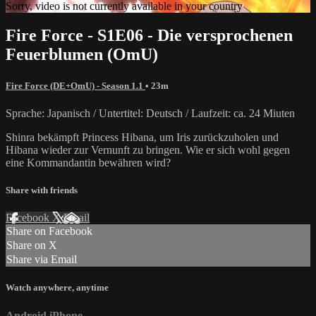
Sorry, video is not currently available in your country
Fire Force - S1E06 - Die versprochenen
Feuerblumen (OmU)
Fire Force (DE+OmU) - Season 1.1
• 23m
Sprache: Japanisch / Untertitel: Deutsch / Laufzeit: ca. 24 Miuten
Shinra bekämpft Princess Hibana, um Iris zurückzuholen und
Hibana wieder zur Vernunft zu bringen. Wie er sich wohl gegen
eine Kommandantin bewähren wird?
Share with friends
Facebook
X
Email
Share on Facebook
Share on X
Share via Email
Watch anywhere, anytime
Android
iPhone