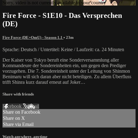
Sorry, video is not currently available in your country
Fire Force - S1E10 - Das Versprechen
(DE)
Fire Force (DE+OmU) - Season 1.1
• 23m
Sprache: Deutsch / Untertitel: Keine / Laufzeit: ca. 24 Minuten
Der Kaiser von Tokyo beruft eine Sonderversammlung aller
Kommandeure der Sondereinheiten ein, um gegen den Prediger
vorzugehen. Die 7. Sondereinheit unter der Leitung von Shinmon
Benimaru will sich daran aber nicht beteiligen. Zu allem Überfluss
trifft Shinra kurz darauf erneut auf Joker…
Share with friends
Facebook
X
Email
Share on Facebook
Share on X
Share via Email
Watch anywhere, anytime