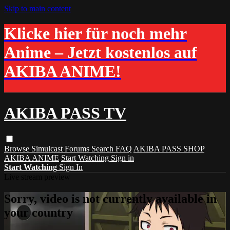
Skip to main content
Klicke hier für noch mehr
Anime – Jetzt kostenlos auf
AKIBA ANIME!
AKIBA PASS TV
Browse
Simulcast
Forums
Search
FAQ
AKIBA PASS SHOP
AKIBA ANIME
Start Watching
Sign in
Start Watching
Sign In
Live stream preview
Sorry, video is not currently available in
your country