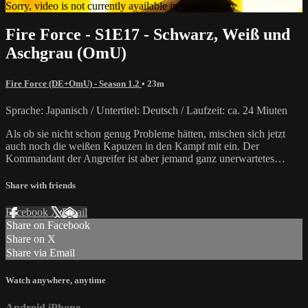
Sorry, video is not currently available in your country
Fire Force - S1E17 - Schwarz, Weiß und
Aschgrau (OmU)
Fire Force (DE+OmU) - Season 1.2
• 23m
Sprache: Japanisch / Untertitel: Deutsch / Laufzeit: ca. 24 Miuten
Als ob sie nicht schon genug Probleme hätten, mischen sich jetzt
auch noch die weißen Kapuzen in den Kampf mit ein. Der
Kommandant der Angreifer ist aber jemand ganz unerwartetes…
Share with friends
Facebook
X
Email
Share on Facebook
Share on X
Share via Email
Watch anywhere, anytime
Android
iPhone