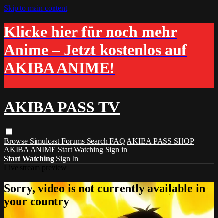
Skip to main content
Klicke hier für noch mehr
Anime – Jetzt kostenlos auf
AKIBA ANIME!
AKIBA PASS TV
Browse
Simulcast
Forums
Search
FAQ
AKIBA PASS SHOP
AKIBA ANIME
Start Watching
Sign in
Start Watching
Sign In
Live stream preview
Sorry, video is not currently available in
your country